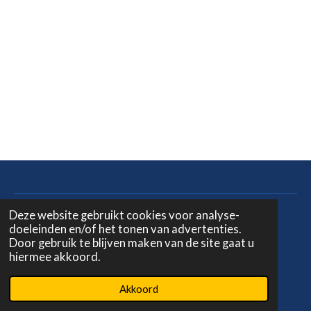
Deze website gebruikt cookies voor analyse-
doeleinden en/of het tonen van advertenties.
F
I
W
Door gebruik te blijven maken van de site gaat u
a
n
h
hiermee akkoord.
c
s
a
info@beneluxlurecontest.com
| Tel. +32487198388
e
t
t
© 2026 Benelux Lure Contest - Catch the wave of succes!
b
a
s
Akkoord
o
g
A