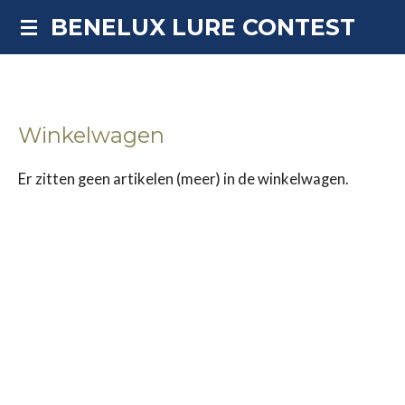
Ga
BENELUX LURE CONTEST
direct
naar
de
hoofdinhoud
Winkelwagen
Er zitten geen artikelen (meer) in de winkelwagen.